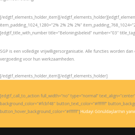
[/edgtf_elements_holder_item][/edgtf_elements_holder][edgtf_elem
item_padding_1024_1280=”2% 2% 2% 2%” item_padding_768_1024=”
[edgtf_title_with_number title=”Beloningsbeleid” number=”03″ title_ta
SGP is een volledige vrijwilligersorganisatie. Alle functies worden da
vergoeding voor hun werkzaamheden.
[/edgtf_elements_holder_item][/edgtf_elements_holder]
[edgtf_call_to_action full_width=”no” type=”normal” text_align=”cente
background_color=”#fcbf48″ button_text_color=”#ffffff” button_backg
button_hover_background_color=”#ffffff”]
Hüdayi Gönüldaşları’nın yanınd