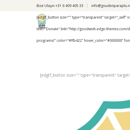
Bize Ulaşın +31 6 409 405 33
info@goudenparaplu.n
[edgtf_button size="" type="transparent" target="_self" 
text="Donate" link="http://goodwish.edge-themes.com/d
programs/" color="#ffb422" hover_color="#000000" font
[edgtf_button size="" type="transparent" targe
Hakkımızda