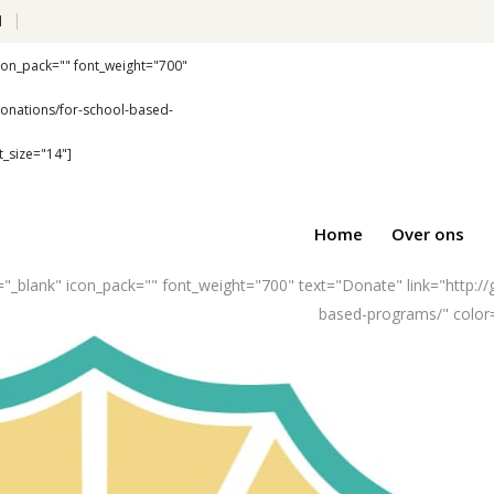
l
icon_pack="" font_weight="700"
onations/for-school-based-
_size="14"]
Home
Over ons
t="_blank" icon_pack="" font_weight="700" text="Donate" link="http
based-programs/" color