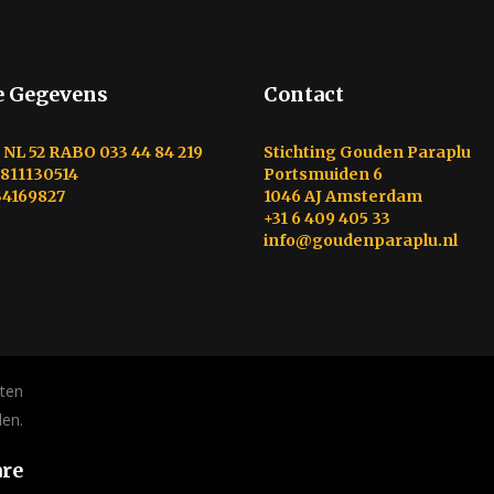
 Gegevens
Contact
NL 52 RABO 033 44 84 219
Stichting Gouden Paraplu
811130514
Portsmuiden 6
4169827
1046 AJ Amsterdam
+31 6 409 405 33
info@goudenparaplu.nl
hten
en.
are