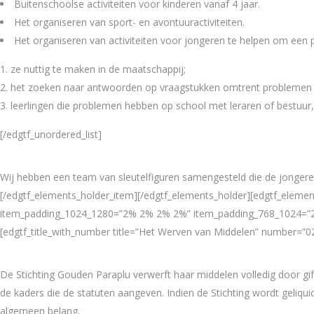
Buitenschoolse activiteiten voor kinderen vanaf 4 jaar.
Het organiseren van sport- en avontuuractiviteiten.
Het organiseren van activiteiten voor jongeren te helpen om een p
ze nuttig te maken in de maatschappij;
het zoeken naar antwoorden op vraagstukken omtrent problemen als
leerlingen die problemen hebben op school met leraren of bestuur,
[/edgtf_unordered_list]
Wij hebben een team van sleutelfiguren samengesteld die de jonger
[/edgtf_elements_holder_item][/edgtf_elements_holder][edgtf_elem
item_padding_1024_1280=”2% 2% 2% 2%” item_padding_768_1024=”
[edgtf_title_with_number title=”Het Werven van Middelen” number=”02″
De Stichting Gouden Paraplu verwerft haar middelen volledig door gi
de kaders die de statuten aangeven. Indien de Stichting wordt geliqu
algemeen belang.