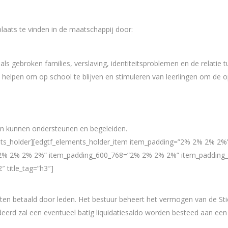
laats te vinden in de maatschappij door:
 gebroken families, verslaving, identiteitsproblemen en de relatie t
 helpen om op school te blijven en stimuleren van leerlingen om de o
en kunnen ondersteunen en begeleiden.
ents_holder][edgtf_elements_holder_item item_padding=”2% 2% 2% 2
2% 2% 2% 2%” item_padding_600_768=”2% 2% 2% 2%” item_padding
 title_tag=”h3″]
ften betaald door leden. Het bestuur beheert het vermogen van de St
ideerd zal een eventueel batig liquidatiesaldo worden besteed aan ee