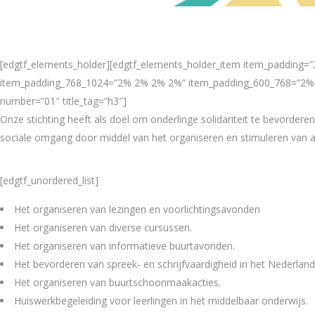
[edgtf_elements_holder][edgtf_elements_holder_item item_paddin
item_padding_768_1024=”2% 2% 2% 2%” item_padding_600_768=”2% 2
number=”01″ title_tag=”h3″]
Onze stichting heeft als doel om onderlinge solidariteit te bevorder
sociale omgang door middel van het organiseren en stimuleren van act
[edgtf_unordered_list]
Het organiseren van lezingen en voorlichtingsavonden
Het organiseren van diverse cursussen.
Het organiseren van informatieve buurtavonden.
Het bevorderen van spreek- en schrijfvaardigheid in het Nederland
Het organiseren van buurtschoonmaakacties.
Huiswerkbegeleiding voor leerlingen in het middelbaar onderwijs.