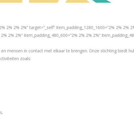
g=”2% 2% 2% 2%” target=”_self” item_padding_1280_1600=”2% 2% 2%
% 2% 2%” item_padding_480_600=”2% 2% 2% 2%” item_padding_480=”
en en mensen in contact met elkaar te brengen. Onze stichting biedt h
iviteiten zoals:
s.