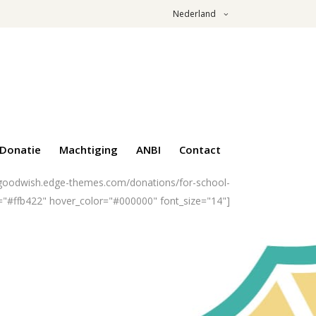
Nederland
Donatie
Machtiging
ANBI
Contact
://goodwish.edge-themes.com/donations/for-school-
="#ffb422" hover_color="#000000" font_size="14"]
Stichting Gouden Paraplu
/
Kurumsal
/
Hakkımızda