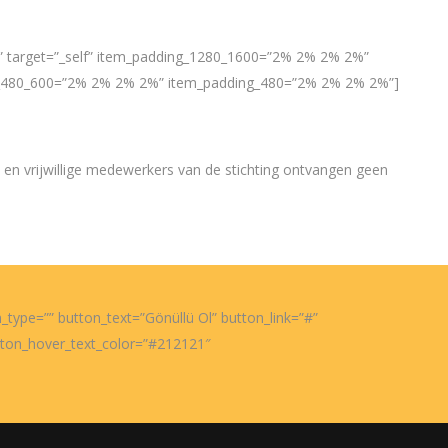
%” target=”_self” item_padding_1280_1600=”2% 2% 2% 2%”
_480_600=”2% 2% 2% 2%” item_padding_480=”2% 2% 2% 2%”]
ers en vrijwillige medewerkers van de stichting ontvangen geen
_type=”” button_text=”Gönüllü Ol” button_link=”#”
utton_hover_text_color=”#212121″