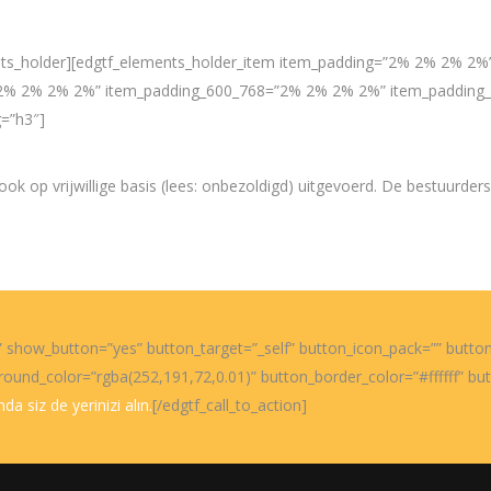
ents_holder][edgtf_elements_holder_item item_padding=”2% 2% 2% 2
2% 2% 2% 2%” item_padding_600_768=”2% 2% 2% 2%” item_padding
g=”h3″]
n ook op vrijwillige basis (lees: onbezoldigd) uitgevoerd. De bestuurd
r” show_button=”yes” button_target=”_self” button_icon_pack=”” button
round_color=”rgba(252,191,72,0.01)” button_border_color=”#ffffff” b
a siz de yerinizi alın.
[/edgtf_call_to_action]