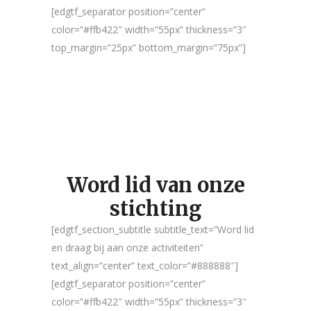
[edgtf_separator position=”center”
color=”#ffb422″ width=”55px” thickness=”3″
top_margin=”25px” bottom_margin=”75px”]
Word lid van onze
stichting
[edgtf_section_subtitle subtitle_text=”Word lid
en draag bij aan onze activiteiten”
text_align=”center” text_color=”#888888″]
[edgtf_separator position=”center”
color=”#ffb422″ width=”55px” thickness=”3″